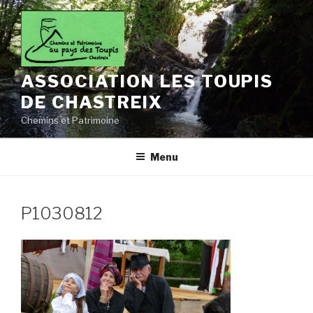
Aller
au
contenu
principal
ASSOCIATION LES TOUPIS
DE CHASTREIX
Chemins et Patrimoine
Menu
P1030812