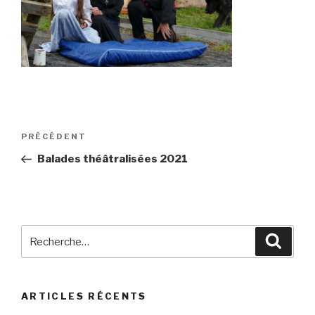
Navigation
Article
PRÉCÉDENT
de
précédent
Balades théâtralisées 2021
l’article
Recherche
Reche
pour
:
ARTICLES RÉCENTS