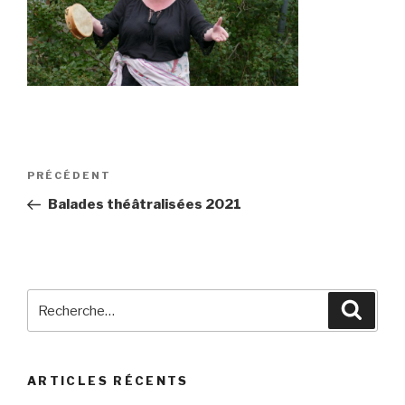
Navigation
Article
PRÉCÉDENT
de
précédent
Balades théâtralisées 2021
l’article
Recherche
Reche
pour
:
ARTICLES RÉCENTS