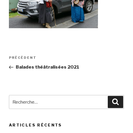
Navigation
Article
PRÉCÉDENT
de
précédent
Balades théâtralisées 2021
l’article
Recherche
Reche
pour
:
ARTICLES RÉCENTS