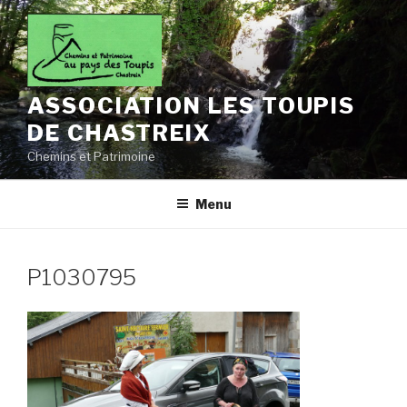
Aller
au
contenu
principal
ASSOCIATION LES TOUPIS
DE CHASTREIX
Chemins et Patrimoine
Menu
P1030795