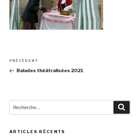
Navigation
Article
PRÉCÉDENT
de
précédent
Balades théâtralisées 2021
l’article
Recherche
Reche
pour
:
ARTICLES RÉCENTS