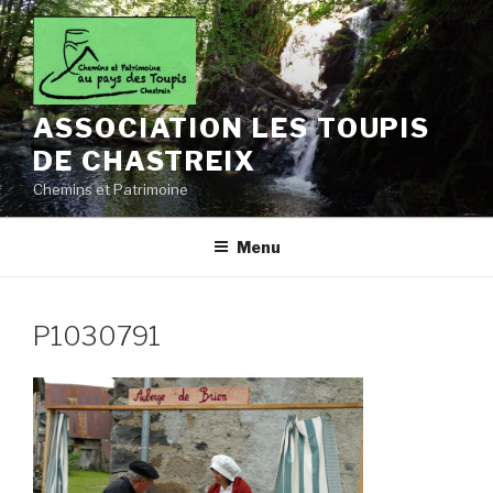
Aller
au
contenu
principal
ASSOCIATION LES TOUPIS
DE CHASTREIX
Chemins et Patrimoine
Menu
P1030791