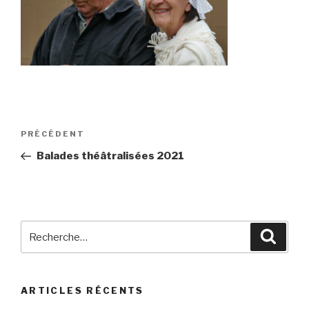
Navigation
Article
PRÉCÉDENT
de
précédent
Balades théâtralisées 2021
l’article
Recherche
Reche
pour
:
ARTICLES RÉCENTS