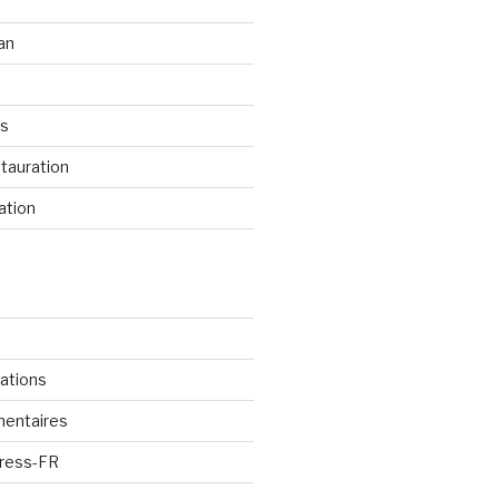
an
os
tauration
ation
cations
mentaires
Press-FR