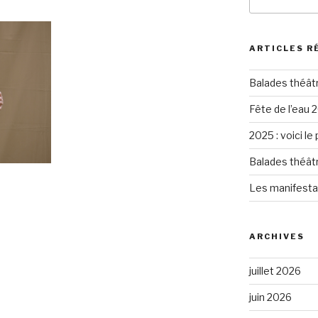
pour
:
ARTICLES R
Balades théât
Fête de l’eau 2
2025 : voici le
Balades théât
Les manifesta
ARCHIVES
juillet 2026
juin 2026