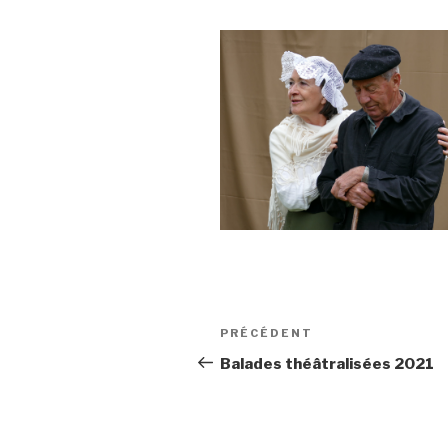
Navigation
Article
PRÉCÉDENT
de
précédent
Balades théâtralisées 2021
l’article