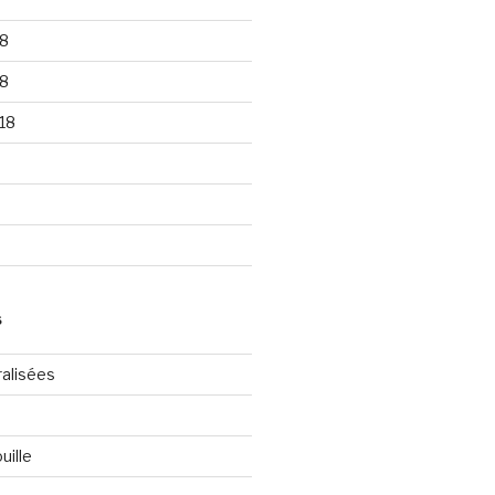
8
8
18
S
ralisées
uille