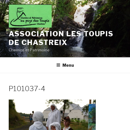
Aller
au
contenu
principal
ASSOCIATION LES TOUPIS
DE CHASTREIX
Chemins et Patrimoine
Menu
P101037-4