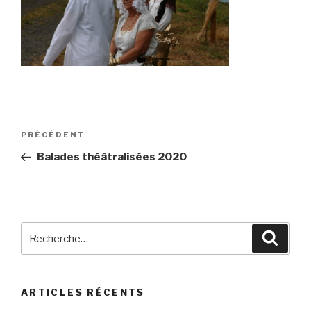
Navigation
Article
PRÉCÉDENT
de
précédent
Balades théâtralisées 2020
l’article
Recherche
Reche
pour
:
ARTICLES RÉCENTS