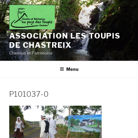
Aller
au
contenu
principal
ASSOCIATION LES TOUPIS
DE CHASTREIX
Chemins et Patrimoine
Menu
P101037-0