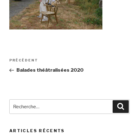
Navigation
Article
PRÉCÉDENT
de
précédent
Balades théâtralisées 2020
l’article
Recherche
Reche
pour
:
ARTICLES RÉCENTS