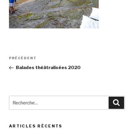
Navigation
Article
PRÉCÉDENT
de
précédent
Balades théâtralisées 2020
l’article
Recherche
Reche
pour
:
ARTICLES RÉCENTS