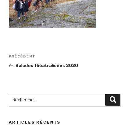
Navigation
Article
PRÉCÉDENT
de
précédent
Balades théâtralisées 2020
l’article
Recherche
Reche
pour
:
ARTICLES RÉCENTS