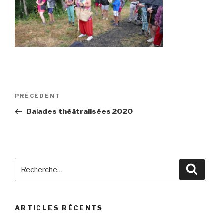
Navigation
Article
PRÉCÉDENT
de
précédent
Balades théâtralisées 2020
l’article
Recherche
Reche
pour
:
ARTICLES RÉCENTS