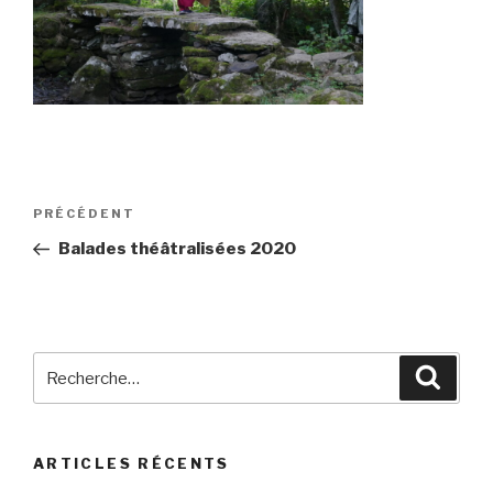
Navigation
Article
PRÉCÉDENT
de
précédent
Balades théâtralisées 2020
l’article
Recherche
Reche
pour
:
ARTICLES RÉCENTS