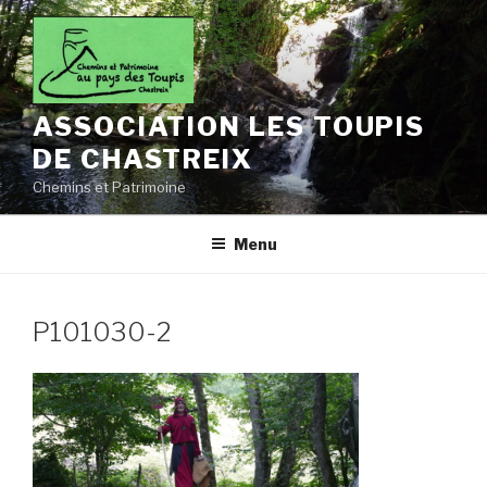
Aller
au
contenu
principal
ASSOCIATION LES TOUPIS
DE CHASTREIX
Chemins et Patrimoine
Menu
P101030-2