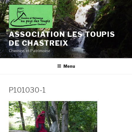
Aller
au
contenu
principal
ASSOCIATION LES TOUPIS
DE CHASTREIX
Chemins et Patrimoine
Menu
P101030-1