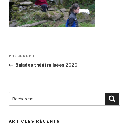
Navigation
Article
PRÉCÉDENT
de
précédent
Balades théâtralisées 2020
l’article
Recherche
Reche
pour
:
ARTICLES RÉCENTS