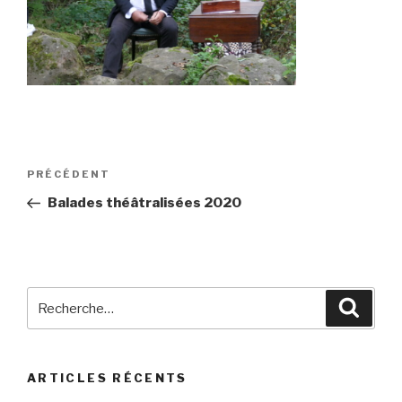
Navigation
Article
PRÉCÉDENT
de
précédent
Balades théâtralisées 2020
l’article
Recherche
Reche
pour
:
ARTICLES RÉCENTS