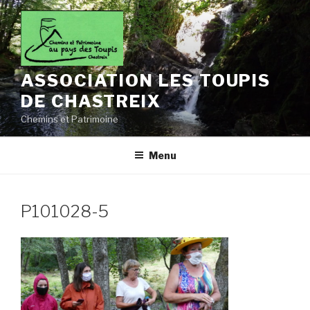
Aller
au
contenu
principal
ASSOCIATION LES TOUPIS
DE CHASTREIX
Chemins et Patrimoine
Menu
P101028-5