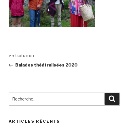
Navigation
Article
PRÉCÉDENT
de
précédent
Balades théâtralisées 2020
l’article
Recherche
Reche
pour
:
ARTICLES RÉCENTS