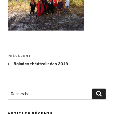
Navigation
Article
PRÉCÉDENT
de
précédent
Balades théâtralisées 2019
l’article
Recherche
Reche
pour
:
ARTICLES RÉCENTS