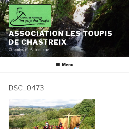
Aller
au
contenu
principal
ASSOCIATION LES TOUPIS
DE CHASTREIX
Chemins et Patrimoine
Menu
DSC_0473