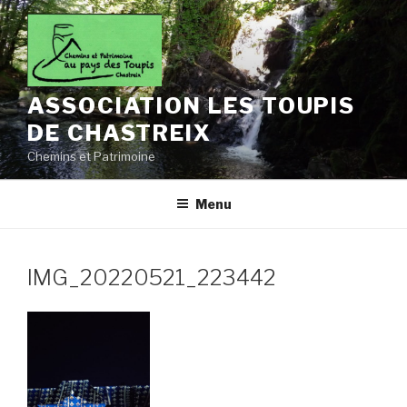
Aller
au
contenu
principal
ASSOCIATION LES TOUPIS
DE CHASTREIX
Chemins et Patrimoine
Menu
IMG_20220521_223442