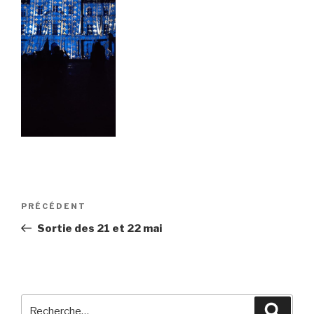
Navigation
Article
PRÉCÉDENT
de
précédent
Sortie des 21 et 22 mai
l’article
Recherche
Reche