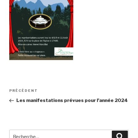
Navigation
Article
PRÉCÉDENT
de
précédent
Les manifestations prévues pour l’année 2024
l’article
Recherche
Reche