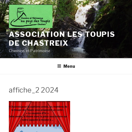
Aller
au
contenu
principal
ASSOCIATION LES TOUPIS
DE CHASTREIX
Chemins et Patrimoine
Menu
affiche_2 2024