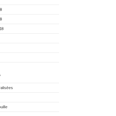
8
8
18
S
ralisées
uille