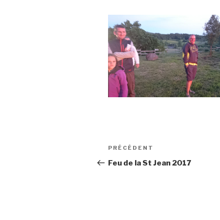
Navigation
Article
PRÉCÉDENT
de
précédent
Feu de la St Jean 2017
l’article