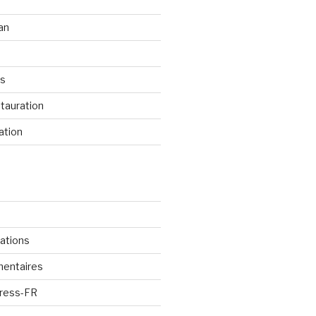
an
os
tauration
ation
cations
mentaires
Press-FR