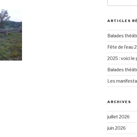
pour
:
ARTICLES R
Balades théât
Fête de l’eau 2
2025 : voici le
Balades théât
Les manifesta
ARCHIVES
juillet 2026
juin 2026