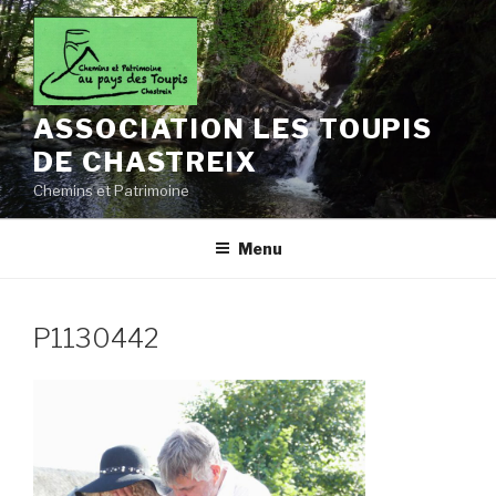
Aller
au
contenu
principal
ASSOCIATION LES TOUPIS
DE CHASTREIX
Chemins et Patrimoine
Menu
P1130442