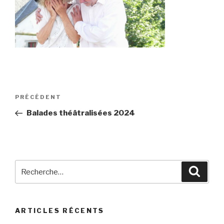
Navigation
Article
PRÉCÉDENT
de
précédent
Balades théâtralisées 2024
l’article
Recherche
Reche
pour
:
ARTICLES RÉCENTS