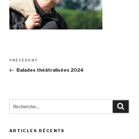
Navigation
Article
PRÉCÉDENT
de
précédent
Balades théâtralisées 2024
l’article
Recherche
Reche
pour
:
ARTICLES RÉCENTS