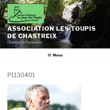
Aller
au
contenu
principal
ASSOCIATION LES TOUPIS
DE CHASTREIX
Chemins et Patrimoine
Menu
P1130401