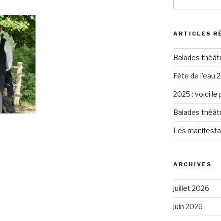
pour
:
ARTICLES R
Balades théât
Fête de l’eau 2
2025 : voici le
Balades théât
Les manifesta
ARCHIVES
juillet 2026
juin 2026