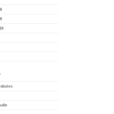
8
8
18
S
ralisées
uille