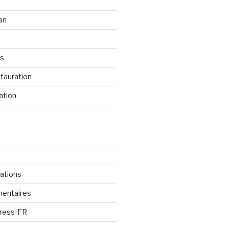
an
os
tauration
ation
cations
mentaires
Press-FR