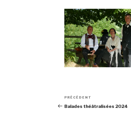
Navigation
Article
PRÉCÉDENT
de
précédent
Balades théâtralisées 2024
l’article