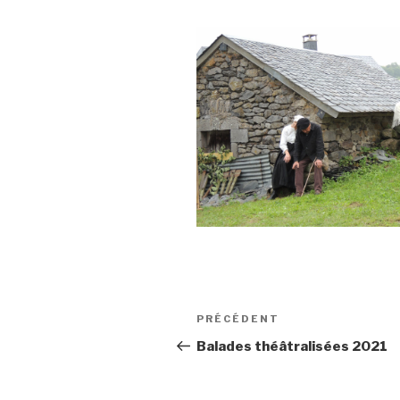
Navigation
Article
PRÉCÉDENT
de
précédent
Balades théâtralisées 2021
l’article