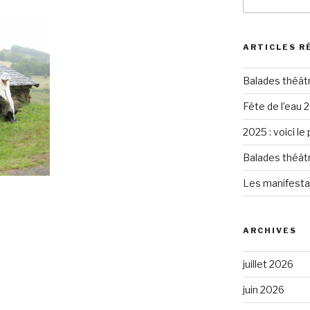
pour
:
ARTICLES R
Balades théât
Fête de l’eau 2
2025 : voici le
Balades théât
Les manifesta
ARCHIVES
juillet 2026
juin 2026