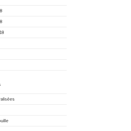
8
8
18
S
ralisées
uille