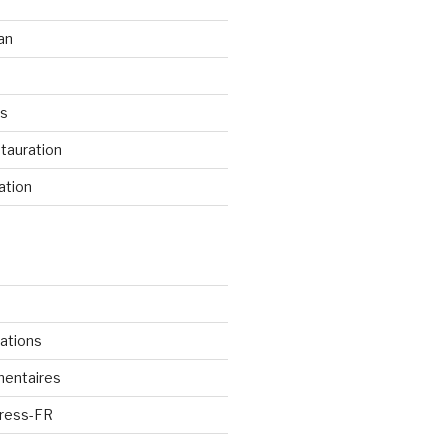
an
os
tauration
ation
cations
mentaires
Press-FR